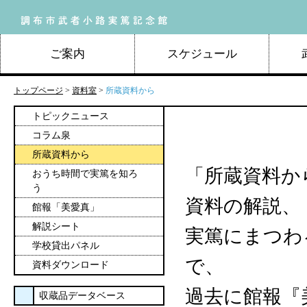
ご案内
スケジュール
トップページ
>
資料室
>
所蔵資料から
トピックニュース
コラム泉
所蔵資料から
「所蔵資料か
おうち時間で実篤を知ろ
う
資料の解説、
館報「美愛真」
解説シート
実篤にまつわ
学校貸出パネル
で、
資料ダウンロード
過去に館報『
収蔵品データベース