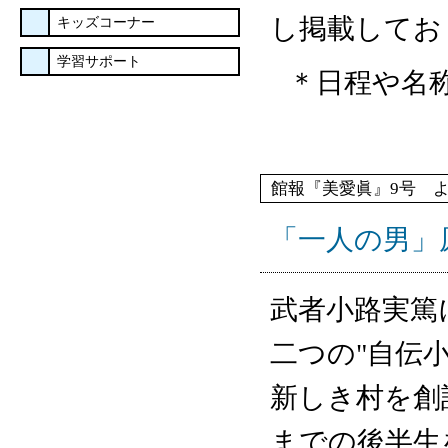
し掲載してお
キッズコーナー
学習サポート
＊日程や名
館報『美愛眞』9号 
「一人の男」
武者小路実篤
二つの"自伝
新しき村を創
までの後半生